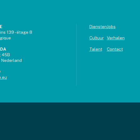
E
Diensten
Jobs
ins 139 - étage 8
lgique
Cultuur
Verhalen
UDA
Talent
Contact
g 45B
 Nederland
9
.eu