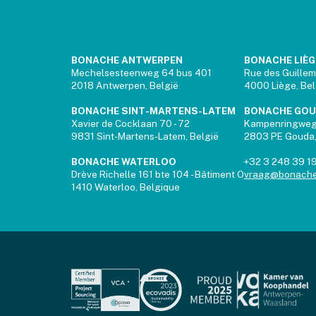
BONACHE ANTWERPEN
BONACHE LIÈG
Mechelsesteenweg 64 bus 401
Rue des Guillem
2018 Antwerpen, België
4000 Liège, Be
BONACHE SINT-MARTENS-LATEM
BONACHE GO
Xavier de Cocklaan 70 - 72
Kampenringwe
9831 Sint-Martens-Latem, België
2803 PE Gouda,
BONACHE WATERLOO
+32 3 248 39 1
Drève Richelle 161 bte 104 - Bâtiment O
vraag@bonache
1410 Waterloo, Belgique