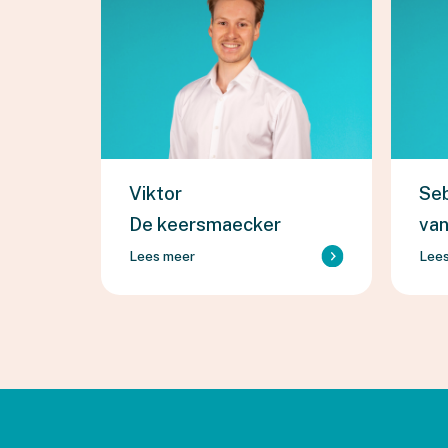
Viktor
Se
De keersmaecker
va
Lees meer
Lee