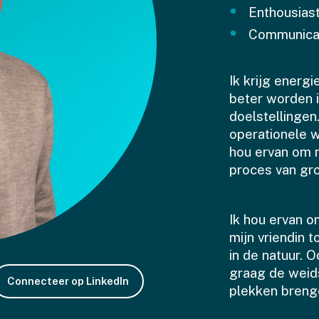
Enthousias
Communica
Ik krijg energ
beter worden i
doelstellingen
operationele w
hou ervan om 
proces van gro
Ik hou ervan 
mijn vriendin 
in de natuur. 
graag de weid
Connecteer op LinkedIn
plekken brenge