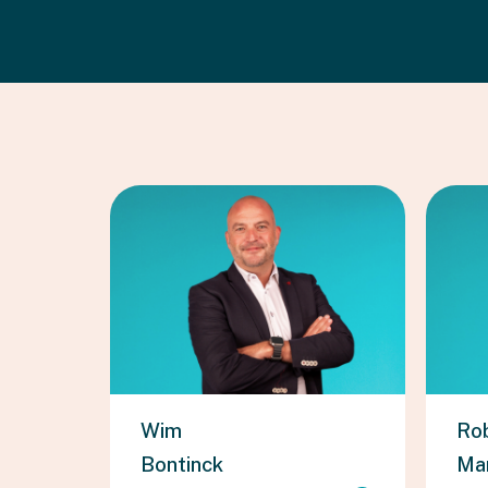
Wim
Ro
Bontinck
Mar