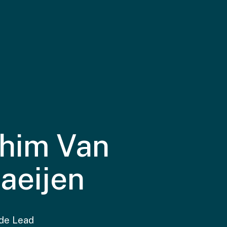
chim
Van
taeijen
ide Lead