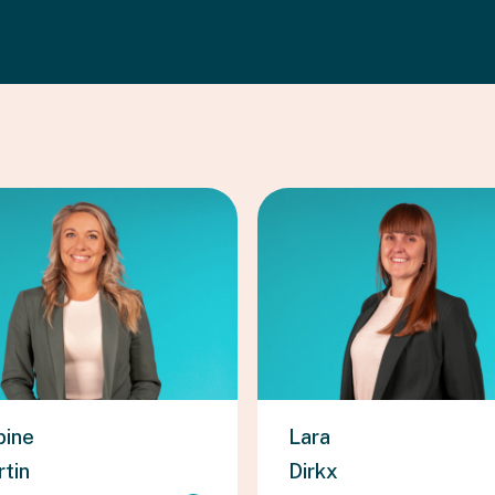
bine
Lara
tin
Dirkx