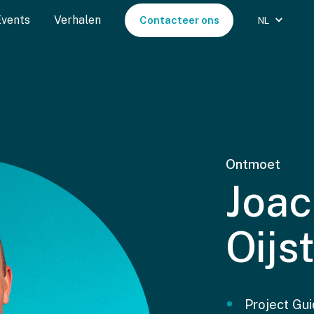
Events
Verhalen
Contacteer ons
NL
Ontmoet
Joa
Oijs
Project Gu