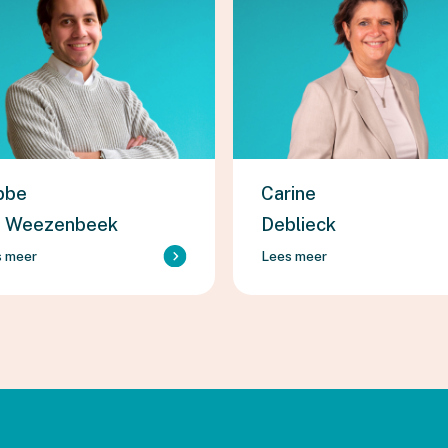
bbe
Carine
n Weezenbeek
Deblieck
s meer
Lees meer