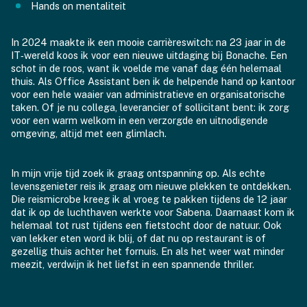
Hands on mentaliteit
In 2024 maakte ik een mooie carrièreswitch: na 23 jaar in de
IT‑wereld koos ik voor een nieuwe uitdaging bij Bonache. Een
schot in de roos, want ik voelde me vanaf dag één helemaal
thuis. Als Office Assistant ben ik de helpende hand op kantoor
voor een hele waaier van administratieve en organisatorische
taken. Of je nu collega, leverancier of sollicitant bent: ik zorg
voor een warm welkom in een verzorgde en uitnodigende
omgeving, altijd met een glimlach.
In mijn vrije tijd zoek ik graag ontspanning op. Als echte
levensgenieter reis ik graag om nieuwe plekken te ontdekken.
Die reismicrobe kreeg ik al vroeg te pakken tijdens de 12 jaar
dat ik op de luchthaven werkte voor Sabena. Daarnaast kom ik
helemaal tot rust tijdens een fietstocht door de natuur. Ook
van lekker eten word ik blij, of dat nu op restaurant is of
gezellig thuis achter het fornuis. En als het weer wat minder
meezit, verdwijn ik het liefst in een spannende thriller.