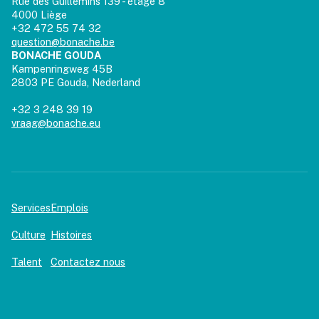
Rue des Guillemins 139 - étage 8
4000 Liège
+32 472 55 74 32
question@bonache.be
BONACHE GOUDA
Kampenringweg 45B
2803 PE Gouda, Nederland
+32 3 248 39 19
vraag@bonache.eu
Services
Emplois
Culture
Histoires
Talent
Contactez nous