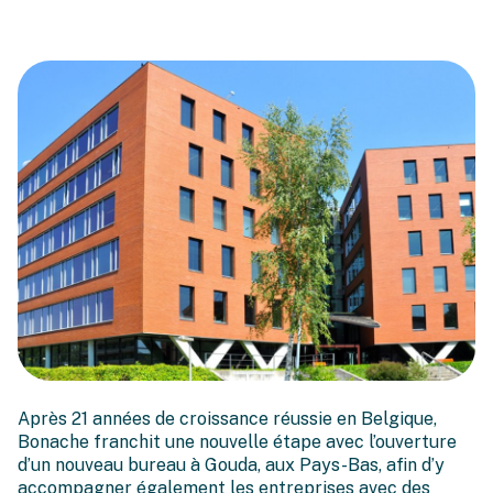
Bonache s’agrandit : notre
Après 21 années de croissance réussie en Belgique,
premier pas au-delà des
Bonache franchit une nouvelle étape avec l’ouverture
frontières
d’un nouveau bureau à Gouda, aux Pays-Bas, afin d’y
accompagner également les entreprises avec des