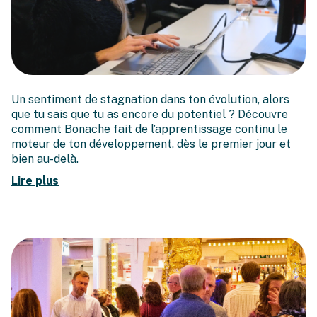
Comment Bonache utilise
Un sentiment de stagnation dans ton évolution, alors
l'apprentissage continu
que tu sais que tu as encore du potentiel ? Découvre
comme outil d'onboarding
comment Bonache fait de l’apprentissage continu le
moteur de ton développement, dès le premier jour et
bien au-delà.
Lire plus