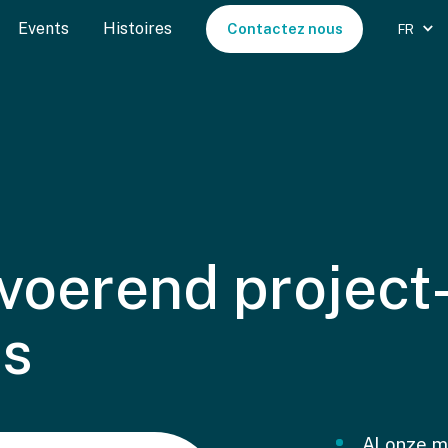
Events
Histoires
Contactez nous
FR
tvoerend project
s
Al onze m