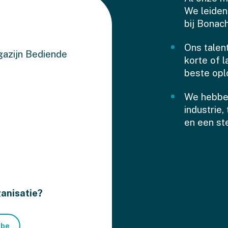
We leiden
bij Bonac
Ons talen
agazijn Bediende
korte of 
beste opl
We hebben
industrie
en een ste
ganisatie?
.be