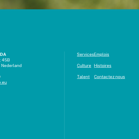
UDA
Services
Emplois
g 45B
 Nederland
Culture
Histoires
9
Talent
Contactez nous
.eu