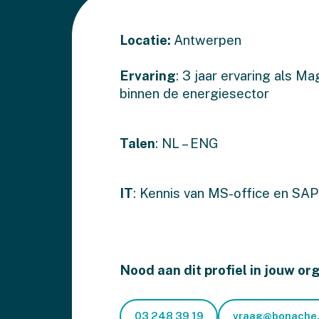
Locatie:
Antwerpen
Ervaring
: 3 jaar ervaring als M
binnen de energiesector
Talen
: NL – ENG
IT
: Kennis van MS-office en SAP
Nood aan dit profiel in jouw or
03 248 39 19
vraag@bonache