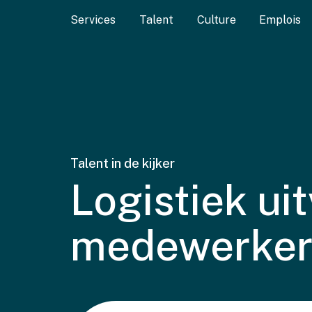
Services
Talent
Culture
Emplois
Talent in de kijker
Logistiek ui
medewerker