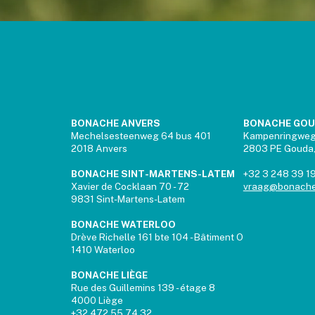
BONACHE ANVERS
BONACHE GO
Mechelsesteenweg 64 bus 401
Kampenringwe
2018 Anvers
2803 PE Gouda,
BONACHE SINT-MARTENS-LATEM
+32 3 248 39 1
Xavier de Cocklaan 70 - 72
vraag@bonache
9831 Sint-Martens-Latem
BONACHE WATERLOO
Drève Richelle 161 bte 104 - Bâtiment O
1410 Waterloo
BONACHE LIÈGE
Rue des Guillemins 139 - étage 8
4000 Liège
+32 472 55 74 32