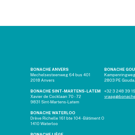
BONACHE ANVERS
BONACHE GO
Mechelsesteenweg 64 bus 401
Kampenringwe
2018 Anvers
2803 PE Gouda,
BONACHE SINT-MARTENS-LATEM
+32 3 248 39 1
Xavier de Cocklaan 70 - 72
vraag@bonache
9831 Sint-Martens-Latem
BONACHE WATERLOO
Drève Richelle 161 bte 104 - Bâtiment O
1410 Waterloo
BONACHE LIÈGE