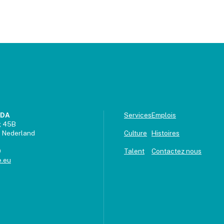
UDA
Services
Emplois
g 45B
 Nederland
Culture
Histoires
9
Talent
Contactez nous
.eu