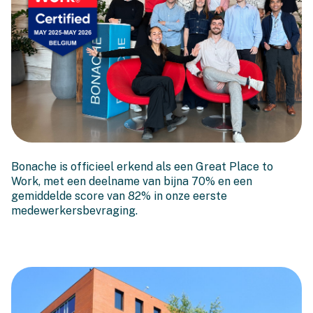
Bonache is officieel een
Bonache is officieel erkend als een Great Place to
Great Place to Work!
Work, met een deelname van bijna 70% en een
gemiddelde score van 82% in onze eerste
medewerkersbevraging.