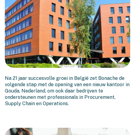
Bonache groeit: Onze
Na 21 jaar succesvolle groei in België zet Bonache de
eerste stap over de grens
volgende stap met de opening van een nieuw kantoor in
Gouda, Nederland, om ook daar bedrijven te
ondersteunen met professionals in Procurement,
Supply Chain en Operations.