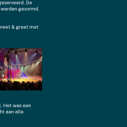
geserveerd. De
n werden gevormd.
e meet & greet met
g. Het was een
ht aan alle