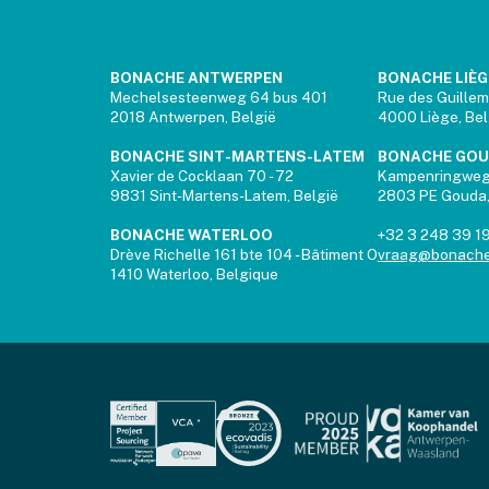
BONACHE ANTWERPEN
BONACHE LIÈG
Mechelsesteenweg 64 bus 401
Rue des Guillem
2018 Antwerpen, België
4000 Liège, Be
BONACHE SINT-MARTENS-LATEM
BONACHE GO
Xavier de Cocklaan 70 - 72
Kampenringwe
9831 Sint-Martens-Latem, België
2803 PE Gouda,
BONACHE WATERLOO
+32 3 248 39 1
Drève Richelle 161 bte 104 - Bâtiment O
vraag@bonache
1410 Waterloo, Belgique