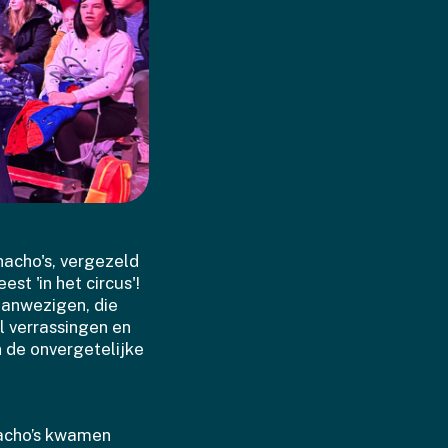
nacho's, vergezeld
t 'in het circus'!
aanwezigen, die
 verrassingen en
 de onvergetelijke
nacho’s kwamen