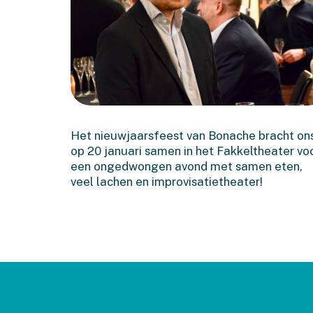
En het doek ging open in
2026!
Het nieuwjaarsfeest van Bonache bracht on
op 20 januari samen in het Fakkeltheater vo
een ongedwongen avond met samen eten,
veel lachen en improvisatietheater!