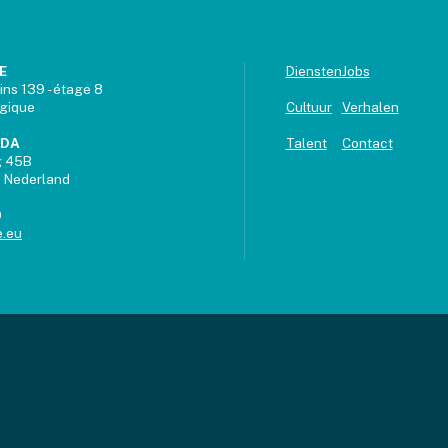
E
Diensten
Jobs
ins 139 - étage 8
lgique
Cultuur
Verhalen
UDA
Talent
Contact
g 45B
 Nederland
9
.eu