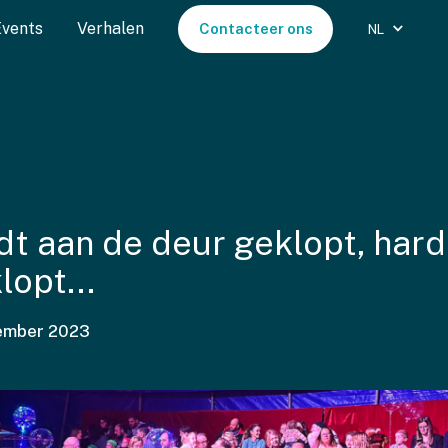
Events
Verhalen
Contacteer ons
NL
t aan de deur geklopt, hard
lopt...
ember 2023