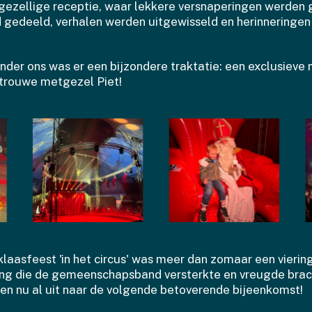
gezellige receptie, waar lekkere versnaperingen werden 
 gedeeld, verhalen werden uitgewisseld en herinneringe
onder ons was er een bijzondere traktatie: een exclusiev
n trouwe metgezel Piet!
klaasfeest 'in het circus' was meer dan zomaar een vierin
ing die de gemeenschapsband versterkte en vreugde brac
ken nu al uit naar de volgende betoverende bijeenkomst!