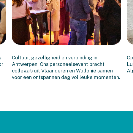
Een geslaagde Bonache-
dag in Antwerpen
s
Cultuur, gezelligheid en verbinding in
Op
or
Antwerpen. Ons personeelsevent bracht
Lu
collega’s uit Vlaanderen en Wallonië samen
Al
voor een ontspannen dag vol leuke momenten.