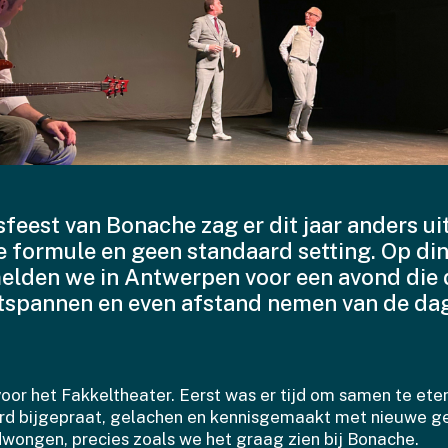
feest van Bonache zag er dit jaar anders ui
e formule en geen standaard setting. Op d
melden we in Antwerpen voor een avond die 
ntspannen en even afstand nemen van de dag
or het Fakkeltheater. Eerst was er tijd om samen te eten
rd bijgepraat, gelachen en kennisgemaakt met nieuwe ge
ongen, precies zoals we het graag zien bij Bonache.