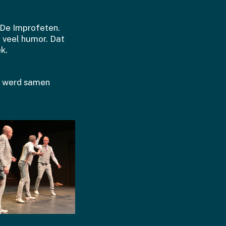
n De Improfeten.
n veel humor. Dat
k.
r werd samen