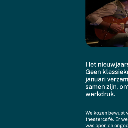
Het nieuwjaars
Geen klassiek
januari verza
samen zijn, o
werkdruk.
We kozen bewust vo
theatercafé. Er we
was open en ongedw