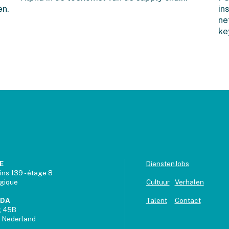
en.
in
ne
ke
E
Diensten
Jobs
ins 139 - étage 8
lgique
Cultuur
Verhalen
UDA
Talent
Contact
g 45B
 Nederland