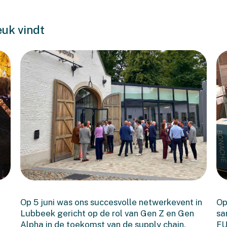
euk vindt
Terugblik op het
Executive Netwerkevent
Op 5 juni was ons succesvolle netwerkevent in
Op
in Lubbeek
Lubbeek gericht op de rol van Gen Z en Gen
sa
Alpha in de toekomst van de supply chain.
FU