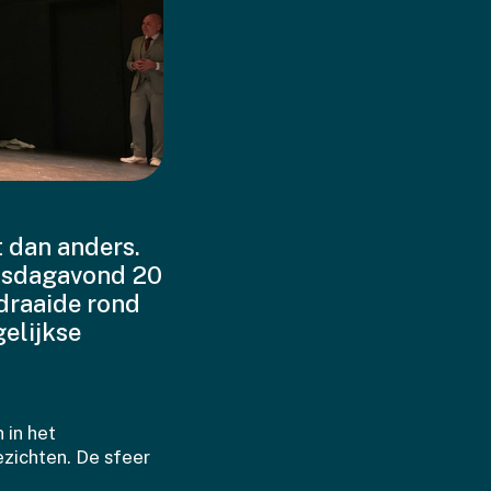
t dan anders.
insdagavond 20
draaide rond
elijkse
 in het
zichten. De sfeer