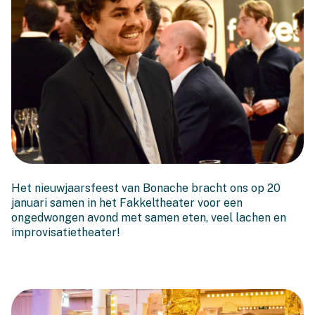
En het doek ging open in
Het nieuwjaarsfeest van Bonache bracht ons op 20
2026!
januari samen in het Fakkeltheater voor een
ongedwongen avond met samen eten, veel lachen en
improvisatietheater!