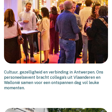
Een geslaagde Bonache-
Cultuur, gezelligheid en verbinding in Antwerpen. Ons
dag in Antwerpen
personeelsevent bracht collega’s uit Vlaanderen en
Wallonië samen voor een ontspannen dag vol leuke
momenten.