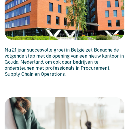
Bonache groeit: Onze
Na 21 jaar succesvolle groei in België zet Bonache de
eerste stap over de grens
volgende stap met de opening van een nieuw kantoor in
Gouda, Nederland, om ook daar bedrijven te
ondersteunen met professionals in Procurement,
Supply Chain en Operations.