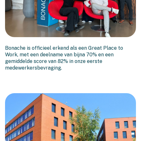
Bonache is officieel een
Bonache is officieel erkend als een Great Place to
Great Place to Work!
Work, met een deelname van bijna 70% en een
gemiddelde score van 82% in onze eerste
medewerkersbevraging.