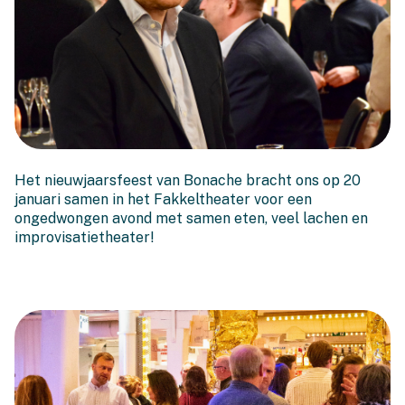
En het doek ging open in
Het nieuwjaarsfeest van Bonache bracht ons op 20
2026!
januari samen in het Fakkeltheater voor een
ongedwongen avond met samen eten, veel lachen en
improvisatietheater!