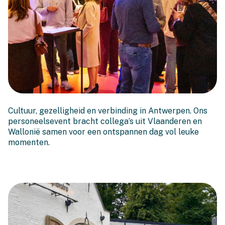
Een geslaagde Bonache-
Cultuur, gezelligheid en verbinding in Antwerpen. Ons
dag in Antwerpen
personeelsevent bracht collega’s uit Vlaanderen en
Wallonië samen voor een ontspannen dag vol leuke
momenten.