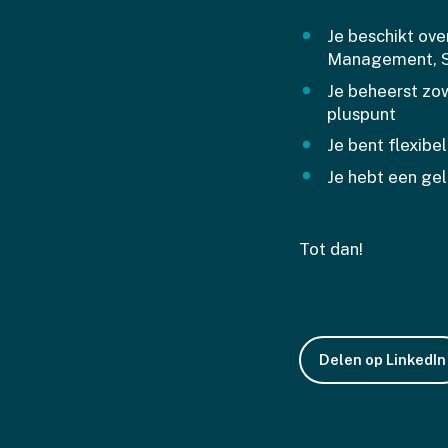
Je beschikt ov
Management, Su
Je beheerst zow
pluspunt
Je bent flexibe
Je hebt een gel
Tot dan!
Delen op LinkedIn