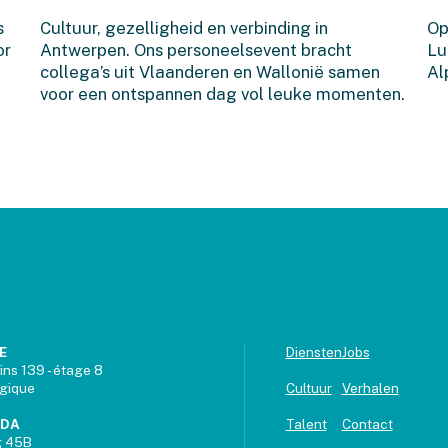
dag in Antwerpen
s
Cultuur, gezelligheid en verbinding in
Op
or
Antwerpen. Ons personeelsevent bracht
Lu
collega’s uit Vlaanderen en Wallonië samen
Al
voor een ontspannen dag vol leuke momenten.
E
Diensten
Jobs
ins 139 - étage 8
lgique
Cultuur
Verhalen
UDA
Talent
Contact
g 45B