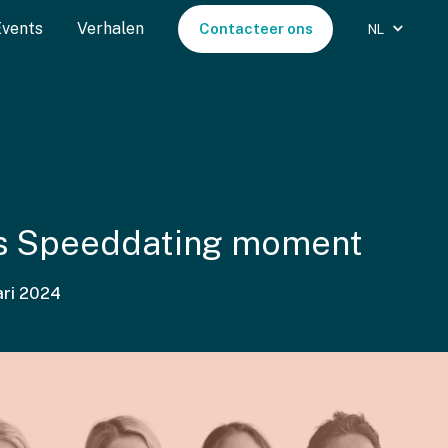
Events
Verhalen
Contacteer ons
NL
s Speeddating moment
ari 2024