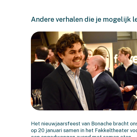
Andere verhalen die je mogelijk l
En het doek ging open in
2026!
Het nieuwjaarsfeest van Bonache bracht on
op 20 januari samen in het Fakkeltheater vo
een ongedwongen avond met samen eten,