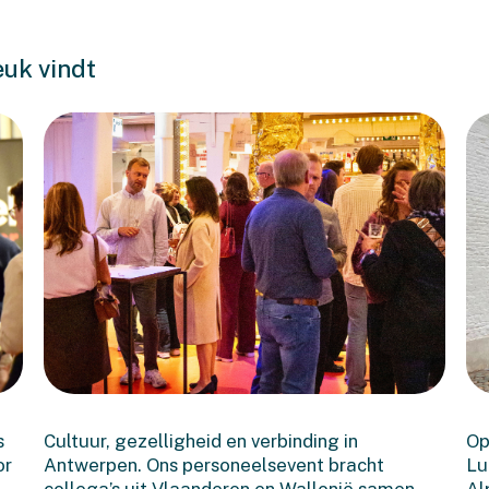
euk vindt
Een geslaagde Bonache-
dag in Antwerpen
s
Cultuur, gezelligheid en verbinding in
Op
or
Antwerpen. Ons personeelsevent bracht
Lu
collega’s uit Vlaanderen en Wallonië samen
Al