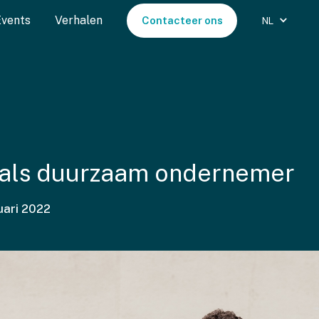
Events
Verhalen
Contacteer ons
NL
als duurzaam ondernemer
uari 2022