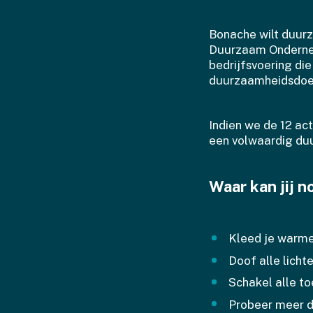
Bonache wilt duur
Duurzaam Ondernem
bedrijfsvoering di
duurzaamheidsdoels
Indien we de 12 ac
een volwaardig d
Waar kan jij 
Kleed je warme
Doof alle licht
Schakel alle to
Probeer meer d