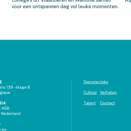
voor een ontspannen dag vol leuke momenten.
E
Diensten
Jobs
ins 139 - étage 8
lgique
Cultuur
Verhalen
UDA
Talent
Contact
g 45B
 Nederland
9
.eu