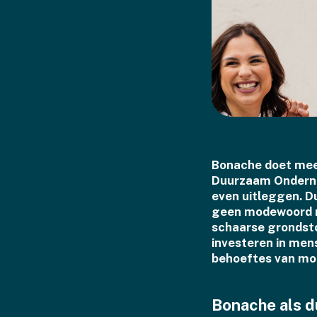
Bonache doet mee
Duurzaam Onderne
even uitleggen. D
geen modewoord m
schaarse grondsto
investeren in mens
behoeftes van mo
Bonache als 