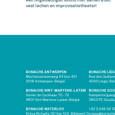
veel lachen en improvisatietheater!
BONACHE ANTWERPEN
BONACHE LIÈG
Mechelsesteenweg 64 bus 401
Rue des Guillem
2018 Antwerpen, België
4000 Liège, Be
BONACHE SINT-MARTENS-LATEM
BONACHE GO
Xavier de Cocklaan 70 - 72
Kampenringwe
9831 Sint-Martens-Latem, België
2803 PE Gouda,
BONACHE WATERLOO
+32 3 248 39 1
Drève Richelle 161 bte 104 - Bâtiment O
vraag@bonache