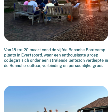
Bonache Bootcamp 5.0:
Van 18 tot 20 maart vond de vijfde Bonache Bootcamp
Zon, groei en verbinding
plaats in Evertsoord, waar een enthousiaste groep
collega’s zich onder een stralende lentezon verdiepte in
de Bonache-cultuur, verbinding en persoonlijke groei.