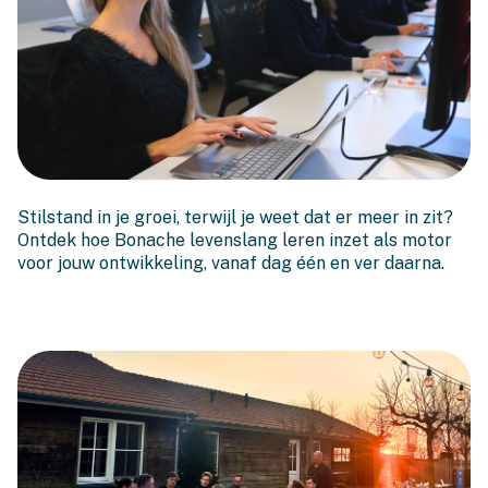
Hoe Bonache levenslang
Stilstand in je groei, terwijl je weet dat er meer in zit?
leren inzet als
Ontdek hoe Bonache levenslang leren inzet als motor
onboardingstool
voor jouw ontwikkeling, vanaf dag één en ver daarna.