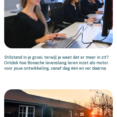
Hoe Bonache levenslang
Stilstand in je groei, terwijl je weet dat er meer in zit?
leren inzet als
Ontdek hoe Bonache levenslang leren inzet als motor
onboardingstool
voor jouw ontwikkeling, vanaf dag één en ver daarna.