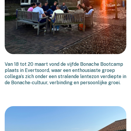
Bonache Bootcamp 5.0:
Van 18 tot 20 maart vond de vijfde Bonache Bootcamp
Zon, groei en verbinding
plaats in Evertsoord, waar een enthousiaste groep
collega’s zich onder een stralende lentezon verdiepte in
de Bonache-cultuur, verbinding en persoonlijke groei.