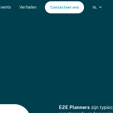
Events
Verhalen
Contacteer ons
NL
E2E Planners
zijn typisc