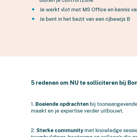
Je werkt vlot met MS Office en kennis va
Je bent in het bezit van een rijbewijs B
5 redenen om NU te solliciteren bij Bo
1.
Boeiende opdrachten
bij toonaangevende 
maakt en je expertise verder uitbouwt.
2.
Sterke community
met knowledge sessies
teambuildings, bootcamp en collega's die gr