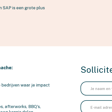
n SAP is een grote plus
nache:
Sollicit
bedrijven waar je impact
, afterworks, BBQ's,
aag kennis delen.