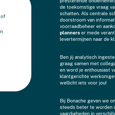
presterende onderneming
de toekomstige vraag van
schatten. Als centrale s
 of
doorstroom van informati
voorraadbeheer en aankoo
en
planners
er mede verant
levertermijnen naar de 
Ben jij analytisch ingest
graag samen met colleg
en word je enthousiast 
klantgerichte werkomgevi
wellicht iets voor jou!
Bij Bonache geven we o
steeds beter te worden i
vaardigheden in verschil