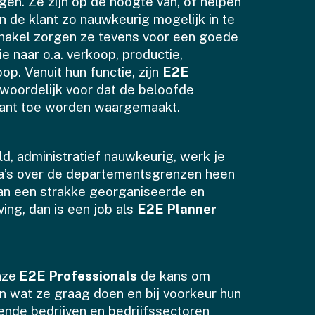
en. Ze zijn op de hoogte van, of helpen
 de klant zo nauwkeurig mogelijk in te
chakel zorgen ze tevens voor een goede
e naar o.a. verkoop, productie,
p. Vanuit hun functie, zijn
E2E
woordelijk voor dat de beloofde
klant toe worden waargemaakt.
eld, administratief nauwkeurig, werk je
a’s over de departementsgrenzen heen
van een strakke georganiseerde en
ng, dan is een job als
E2E Planner
nze
E2E Professionals
de kans om
n wat ze graag doen en bij voorkeur hun
lende bedrijven en bedrijfssectoren