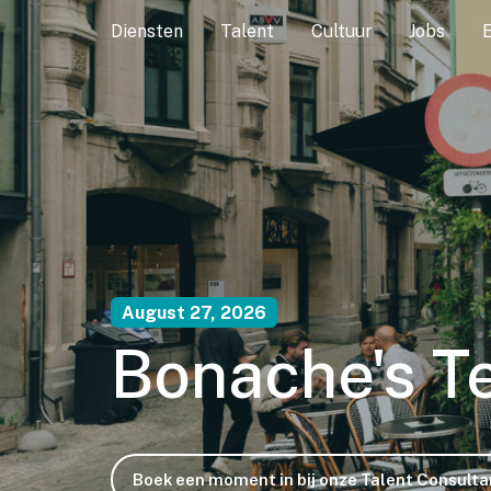
Diensten
Talent
Cultuur
Jobs
August 27, 2026
Bonache's T
Boek een moment in bij onze Talent Consulta