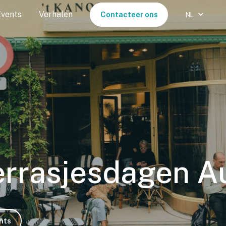
Events
Verhalen
Contacteer ons
NL
errasjesdagen A
nts