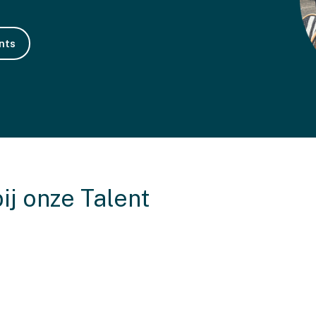
nts
j onze Talent