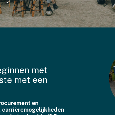
eginnen met
este met een
 procurement en
, carrièremogelijkheden