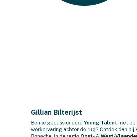
Gillian Bilterijst
Ben je gepassioneerd
Young Talent
met een
werkervaring achter de rug? Ontdek dan bij V
Bonache in de regio
Oost-
&
West-Vlaande